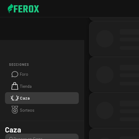
FEROX
SECCIONES
Foro
Tienda
Caza
Sorteos
Caza