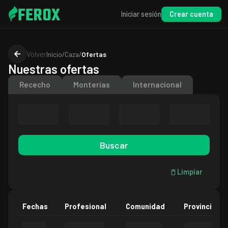
FEROX
Crear cuenta
Iniciar sesión
Volver
Inicio
/
Caza
/
Ofertas
Nuestras ofertas
Rececho
Monterías
Internacional
Buscar
Limpiar
Fechas
Profesional
Comunidad
Provincia