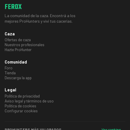
FEROX
La comunidad de la caza. Encontrá a los
mejores ProHunters y viví tus cacerías.
Caza
Ofertas de caza
Nuestros profesionales
Hazte ProHunter
Comunidad
Foro
Tienda
Descarga la app
Legal
Política de privacidad
Aviso legal y términos de uso
Política de cookies
Configurar cookies
Ver ranking →
PROHUNTERS MÁS VALORADOS