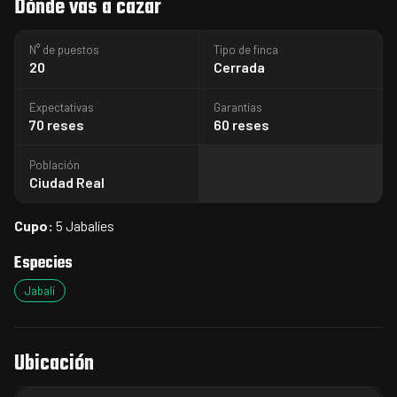
Dónde vas a cazar
N° de puestos
Tipo de finca
20
Cerrada
Expectativas
Garantías
70 reses
60 reses
Población
Ciudad Real
Cupo:
5 Jabalíes
Especies
Jabalí
Ubicación