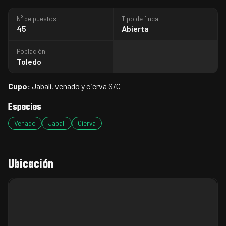
N° de puestos
Tipo de finca
45
Abierta
Población
Toledo
Cupo:
Jabalí, venado y cierva S/C
Especies
Venado
Jabalí
Cierva
Ubicación