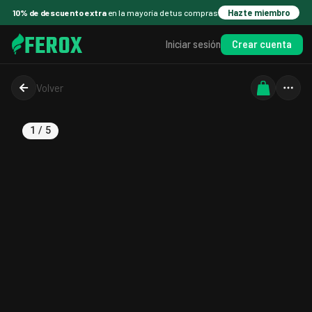
10% de descuento extra
en la mayoría de tus compras
Hazte miembro
FEROX
Crear cuenta
Iniciar sesión
Volver
1
/
5