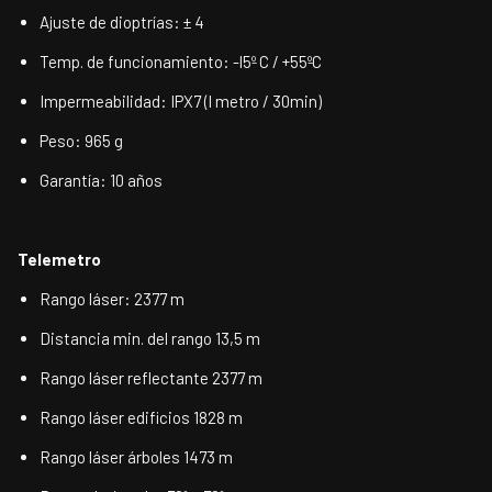
Ajuste de dioptrías: ± 4
Temp. de funcionamiento: -l5º C / +55ºC
Impermeabilidad: IPX7 (l metro / 30min)
Peso: 965 g
Garantía: 10 años
Telemetro
Rango láser: 2377 m
Distancia min. del rango 13,5 m
Rango láser reflectante 2377 m
Rango láser edificios 1828 m
Rango láser árboles 1473 m