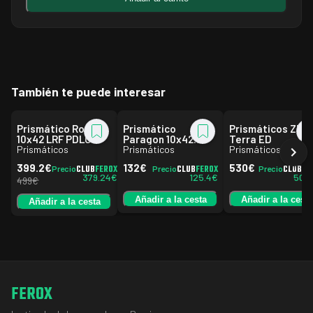
También te puede interesar
Prismático Roolls
Prismático
Prismáticos ZEIS
10x42 LRF PDLC
Paragon 10x42
Terra ED
Prismáticos
Binocular
Prismáticos
Prismáticos
399.2
€
132
€
530
€
CLUB
FEROX
CLUB
FEROX
CLUB
FE
Precio
Precio
Precio
379.24
€
125.4
€
503.
499
€
Añadir a la cesta
Añadir a la cesta
Añadir a la cesta
FEROX