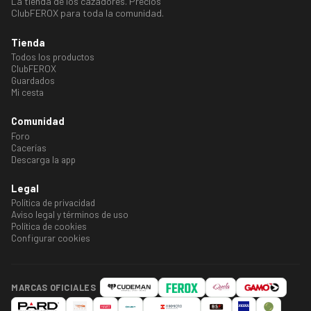
La tienda de los cazadores. Precios
ClubFEROX para toda la comunidad.
Tienda
Todos los productos
ClubFEROX
Guardados
Mi cesta
Comunidad
Foro
Cacerías
Descarga la app
Legal
Política de privacidad
Aviso legal y términos de uso
Política de cookies
Configurar cookies
MARCAS OFICIALES