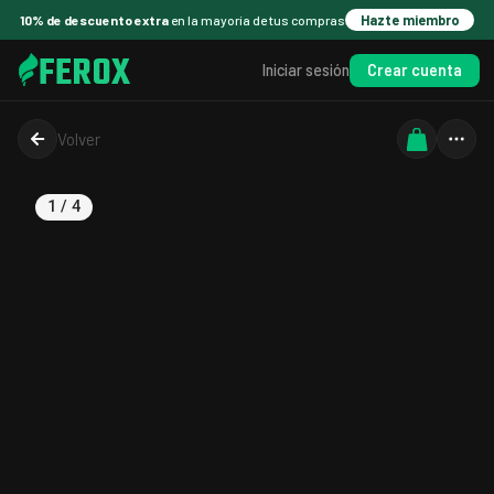
10% de descuento extra
en la mayoría de tus compras
Hazte miembro
FEROX
Crear cuenta
Iniciar sesión
Volver
1
/
4