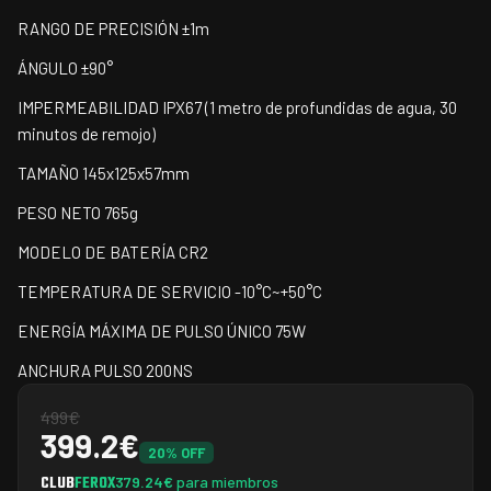
RANGO DE PRECISIÓN ±1m
ÁNGULO ±90°
IMPERMEABILIDAD IPX67 (1 metro de profundidas de agua, 30
minutos de remojo)
TAMAÑO 145x125x57mm
PESO NETO 765g
MODELO DE BATERÍA CR2
TEMPERATURA DE SERVICIO -10°C~+50°C
ENERGÍA MÁXIMA DE PULSO ÚNICO 75W
ANCHURA PULSO 200NS
499
€
399.2
€
20
% OFF
CLUB
FEROX
379.24
€
para miembros