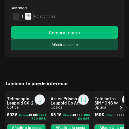
Cantidad
1
4 disponibles
Comprar ahora
Añadir al carrito
También te puede interesar
Telescopio
Arnés Prismáticos
Telémetro
Leupold SX-2
Leupold Go Afield
SIMMONS Ventur
Alpine HD 45º
Óptica
Óptica
TILT
Óptica
603
€
68.1
€
160
€
CLUB
FEROX
CLUB
FEROX
CLUB
FE
Precio
Precio
Precio
572.85
€
64.69
€
15
Añadir a la cesta
Añadir a la cesta
Añadir a la cesta