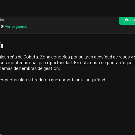
unting
Ver p
ting
.0
· Ver orgánico
ía
 alcarreña de Cobeta. Zona conocida por su gran densidad de reses y 
 sus monterías una gran oportunidad. En este caso se podrán jugar l
además de hembras de gestión.
espectaculares tiraderos que garantizan la seguridad.