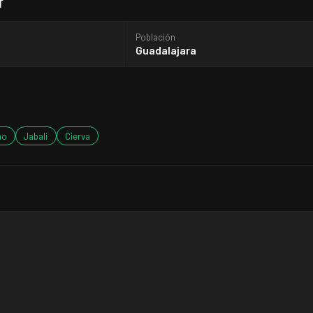
r
Población
Guadalajara
mo
Jabalí
Cierva