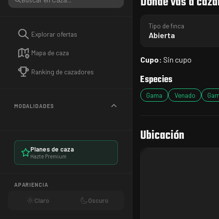
Dónde vas a caza
Tipo de finca
Explorar ofertas
Abierta
Mapa de caza
Cupo:
Sin cupo
Ranking de cazadores
Especies
Gama
Venado
Ga
MODALIDADES
Ubicación
Planes de caza
Hazte Premium
APARIENCIA
Claro
Oscuro