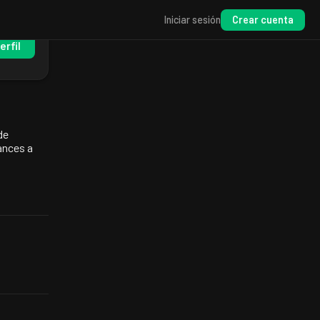
Crear cuenta
Iniciar sesión
erfil
de
ances a