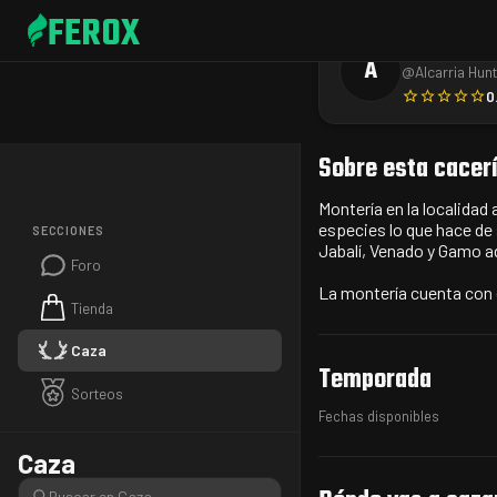
FEROX
Alcarria H
A
@
Alcarria Hun
0
Sobre esta cacer
Montería en la localidad
especies lo que hace de
SECCIONES
Jabalí, Venado y Gamo 
Foro
La montería cuenta con 
Tienda
Caza
Temporada
Sorteos
Fechas disponibles
Caza