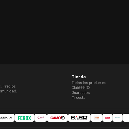
Tienda
Todos los productos
. Precios
ClubFEROX
omunidad.
Guardados
Mi cesta