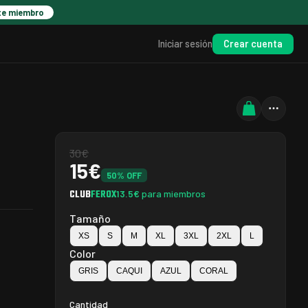
te miembro
Crear cuenta
Iniciar sesión
30
€
15
€
50
% OFF
CLUB
FEROX
13.5
€
para miembros
Tamaño
XS
S
M
XL
3XL
2XL
L
Color
GRIS
CAQUI
AZUL
CORAL
Cantidad