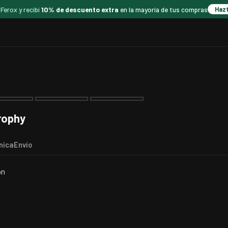
 Ferox y recibí
10% de descuento extra
en la mayoría de tus compras
Haz
rophy
nica
Envío
ón