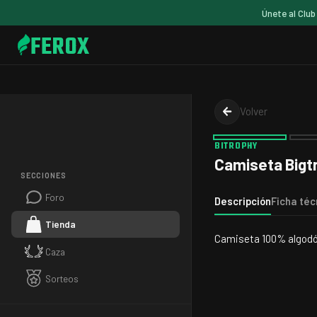
Únete al Club
FEROX
Volver
BITROPHY
Camiseta Bigt
SECCIONES
Foro
Descripción
Ficha téc
Tienda
Camiseta 100% algod
Caza
Sorteos